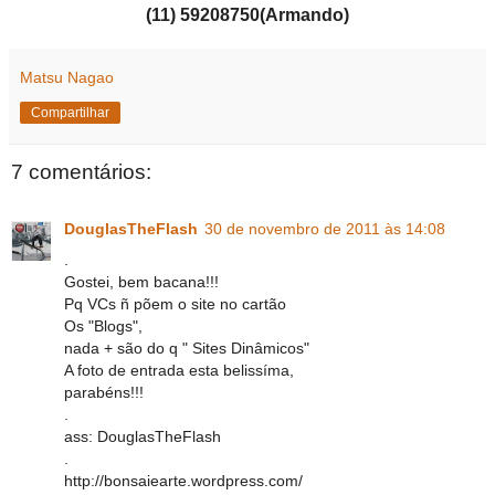
(11) 59208750(Armando)
Matsu Nagao
Compartilhar
7 comentários:
DouglasTheFlash
30 de novembro de 2011 às 14:08
.
Gostei, bem bacana!!!
Pq VCs ñ põem o site no cartão
Os "Blogs",
nada + são do q " Sites Dinâmicos"
A foto de entrada esta belissíma,
parabéns!!!
.
ass: DouglasTheFlash
.
http://bonsaiearte.wordpress.com/